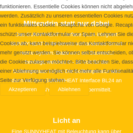
funktionieren. Essentielle Cookies können nicht abgeleh
werden. Zusätzlich zu unseren essentiellen Cookies nut
Mittendrin statt nur dabei
ein funktionales Cookie. Recaptcha von Google. Recap
schützt unser Kontaktformular vor Spam. Lehnen Sie di
Das SUNNYHEAT Interface BL24 integriert
Cookies ab, kann beispielsweise das Kontaktformular ni
SUNNYHEAT in Ihr bereits vorhandenes Smart
mehr genutzt werden. Sie können selbst entscheiden, o
Home System. Dazu wird ein Busmodul
die Cookies zulassen möchten. Bitte beachten Sie, dass
benötigt, welches 0 - 10 Volt für die
einer Ablehnung womöglich nicht mehr alle Funktionalitä
Solltemperatur liefert. Die Solltemperatur wird
Seite zur Verfügung stehen.
dann mit dem SUNNYHEAT Interface BL24 an
Akzeptieren
Ablehnen
das SUNNYHEAT System übermittelt.
Licht an
Eine SUNNYHEAT mit Beleuchtung kann über