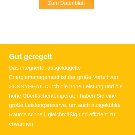
Zum Datenblatt
Gut geregelt
Das integrierte, ausgeklügelte
Energiemanagement ist der große Vorteil von
SUNNYHEAT. Durch die hohe Leistung und die
hohe Oberflächentemperatur haben Sie eine
große Leistungsreserve, um auch ausgekühlte
Räume schnell, gleichmäßig und effizient zu
erwärmen.