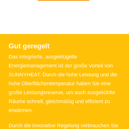
Gut geregelt
Das integrierte, ausgeklügelte
Energiemanagement ist der große Vorteil von
SUNNYHEAT. Durch die hohe Leistung und die
hohe Oberflächentemperatur haben Sie eine
große Leistungsreserve, um auch ausgekühlte
Räume schnell, gleichmäßig und effizient zu
erwärmen.
Durch die innovative Regelung verbrauchen Sie