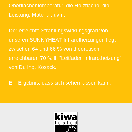
Oberflächentemperatur, die Heizfläche, die
Leistung, Material, uvm.
Der erreichte Strahlungswirkungsgrad von
unseren SUNNYHEAT Infrarotheizungen liegt
zwischen 64 und 66 % von theoretisch
erreichbaren 70 % lt. "Leitfaden Infrarotheizung"
von Dr. Ing. Kosack.
Ein Ergebnis, dass sich sehen lassen kann.