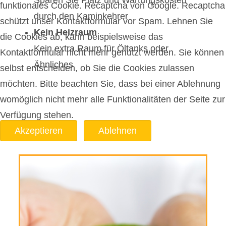
Sparen Sie Platz und Wartungskosten
funktionales Cookie. Recaptcha von Google. Recaptcha
durch den Kaminkehrer
schützt unser Kontaktformular vor Spam. Lehnen Sie
Kein Heizraum
die Cookies ab, kann beispielsweise das
Kein extra Raum für Öltanks oder
Kontaktformular nicht mehr genutzt werden. Sie können
Ähnliches
selbst entscheiden, ob Sie die Cookies zulassen
möchten. Bitte beachten Sie, dass bei einer Ablehnung
womöglich nicht mehr alle Funktionalitäten der Seite zur
Verfügung stehen.
Akzeptieren
Ablehnen