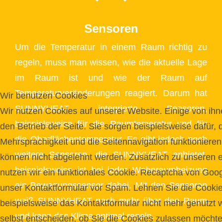
Sensoren
Um die Temperatur in einem Raum richtig zu
regeln, muss man wissen, wie die aktuelle Lage
im Raum ist und wie der Raum auf
Temperaturveränderungen reagiert. Darum hat
Wir benutzen Cookies
SUNNYHEAT integrierte Sensoren,
Wir nutzen Cookies auf unserer Website. Einige von ihne
beispielsweise für die Raumtemeratur und für
den Betrieb der Seite. Sie sorgen beispielsweise dafür, 
die Oberflächentemperatur. Es gibt jedoch noch
Mehrsprachigkeit und die Seitennavigation funktionieren
weitere Sensoren, die SUNNYHEAT anbietet,
können nicht abgelehnt werden. Zusätzlich zu unseren e
beispielsweise ist bei jeder Wohnraumheizung
nutzen wir ein funktionales Cookie. Recaptcha von Goo
ein Bewegungssensor dabei. Mit den Sensoren
unser Kontaktformular vor Spam. Lehnen Sie die Cooki
weiß SUNNYHEAT noch mehr über den Raum
beispielsweise das Kontaktformular nicht mehr genutzt
und kann das Klima optimal regeln.
selbst entscheiden, ob Sie die Cookies zulassen möchte