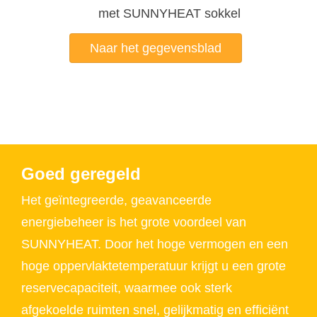
met SUNNYHEAT sokkel
Naar het gegevensblad
Goed geregeld
Het geïntegreerde, geavanceerde
energiebeheer is het grote voordeel van
SUNNYHEAT. Door het hoge vermogen en een
hoge oppervlaktetemperatuur krijgt u een grote
reservecapaciteit, waarmee ook sterk
afgekoelde ruimten snel, gelijkmatig en efficiënt