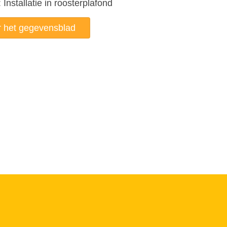
Installatie in roosterplafond
 het gegevensblad