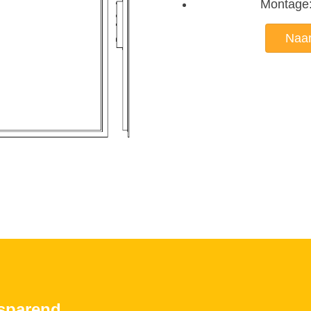
Montage: 
Naar
esparend