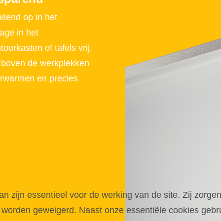
lend op in het
age in het
orkasten of tafels vrij.
s boven de werkplekken
verwarmen en precies
zijn essentieel voor de werking van de site. Zij zorgen
 worden geweigerd. Naast onze essentiële cookies gebru